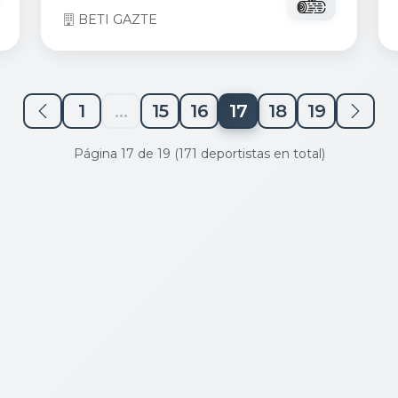
BETI GAZTE
1
...
15
16
17
18
19
Página 17 de 19 (171 deportistas en total)