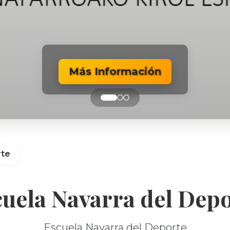
Más Información
Más Información
Más Información
rte
uela Navarra del Dep
Escuela Navarra del Deporte