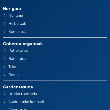
Nor gara
Nor gara
Helburuak
Kontaktua
Gobernu organoak
Patronatua
Batzordea
Taldea
Berriak
Gardentasuna
Urteko memoria
Auditaturiko kontuak
Estatutuak