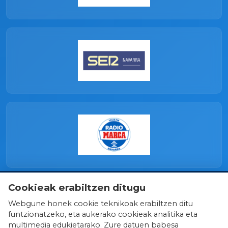
Cookieak erabiltzen ditugu
Webgune honek cookie teknikoak erabiltzen ditu
funtzionatzeko, eta aukerako cookieak analitika eta
multimedia edukietarako. Zure datuen babesa