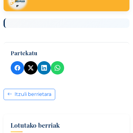
Partekatu
Itzuli berrietara
Lotutako berriak