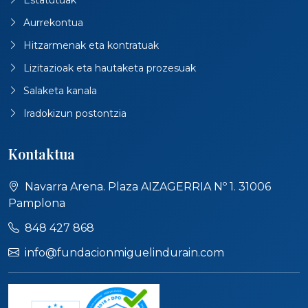
Aurrekontua
Hitzarmenak eta kontratuak
Lizitazioak eta hautaketa prozesuak
Salaketa kanala
Iradokizun postontzia
Kontaktua
Navarra Arena. Plaza AIZAGERRIA Nº 1. 31006
Pamplona
848 427 868
info@fundacionmiguelindurain.com