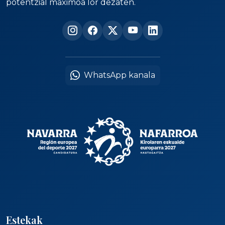
potentzial maximoa lor dezaten.
WhatsApp kanala
Estekak