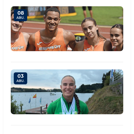
08
ABU.
03
ABU.