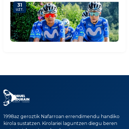
31
UZT.
1998az geroztik Nafarroan errendimendu handiko
kirola sustatzen. Kirolariei laguntzen diegu beren