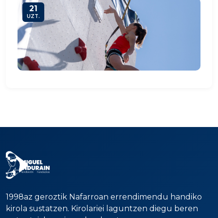
21
UZT.
1998az geroztik Nafarroan errendimendu handiko
kirola sustatzen. Kirolariei laguntzen diegu beren