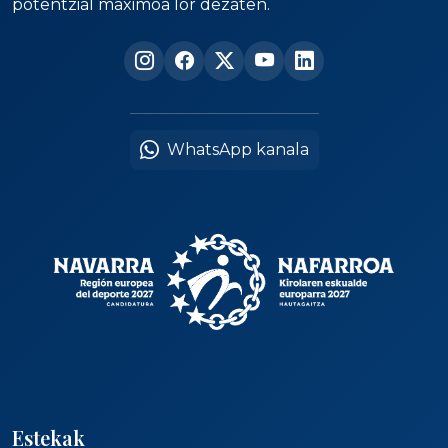
potentzial maximoa lor dezaten.
WhatsApp kanala
Estekak