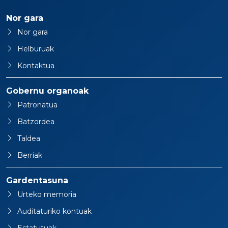
Nor gara
Nor gara
Helburuak
Kontaktua
Gobernu organoak
Patronatua
Batzordea
Taldea
Berriak
Gardentasuna
Urteko memoria
Auditaturiko kontuak
Estatutuak