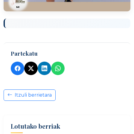
Partekatu
Itzuli berrietara
Lotutako berriak