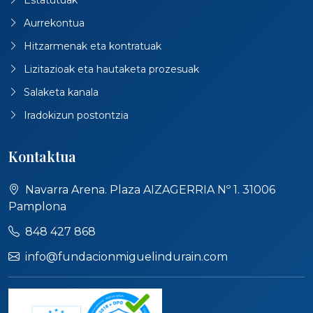
Aurrekontua
Hitzarmenak eta kontratuak
Lizitazioak eta hautaketa prozesuak
Salaketa kanala
Iradokizun postontzia
Kontaktua
Navarra Arena. Plaza AIZAGERRIA Nº 1. 31006
Pamplona
848 427 868
info@fundacionmiguelindurain.com