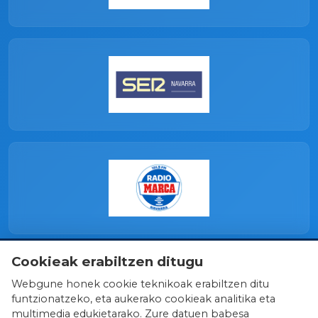
Cookieak erabiltzen ditugu
Webgune honek cookie teknikoak erabiltzen ditu
funtzionatzeko, eta aukerako cookieak analitika eta
multimedia edukietarako. Zure datuen babesa