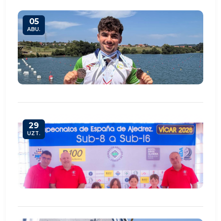
05
ABU.
29
UZT.