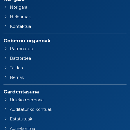
Nor gara
Helburuak
Kontaktua
Gobernu organoak
Patronatua
Batzordea
Taldea
Berriak
Gardentasuna
Urteko memoria
Auditaturiko kontuak
Estatutuak
Aurrekontua