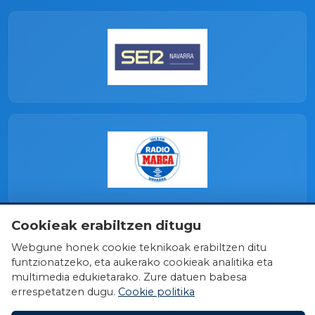
Cookieak erabiltzen ditugu
Webgune honek cookie teknikoak erabiltzen ditu
funtzionatzeko, eta aukerako cookieak analitika eta
multimedia edukietarako. Zure datuen babesa
errespetatzen dugu.
Cookie politika