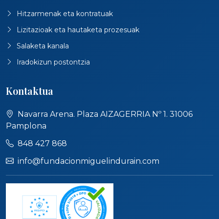
Hitzarmenak eta kontratuak
Lizitazioak eta hautaketa prozesuak
Salaketa kanala
Iradokizun postontzia
Kontaktua
Navarra Arena. Plaza AIZAGERRIA Nº 1. 31006
Pamplona
848 427 868
info@fundacionmiguelindurain.com