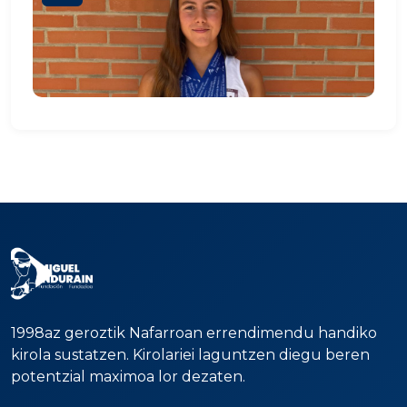
1998az geroztik Nafarroan errendimendu handiko
kirola sustatzen. Kirolariei laguntzen diegu beren
potentzial maximoa lor dezaten.