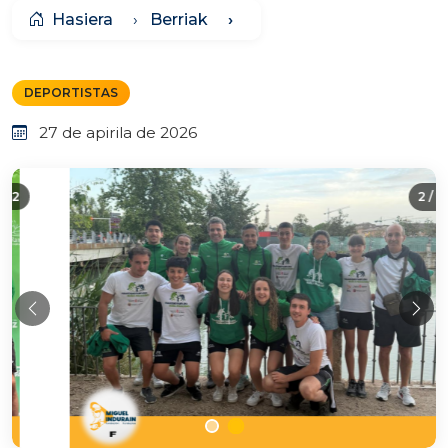
Hasiera
Berriak
DEPORTISTAS
27 de apirila de 2026
2 / 2
Aurrekoa
Hur