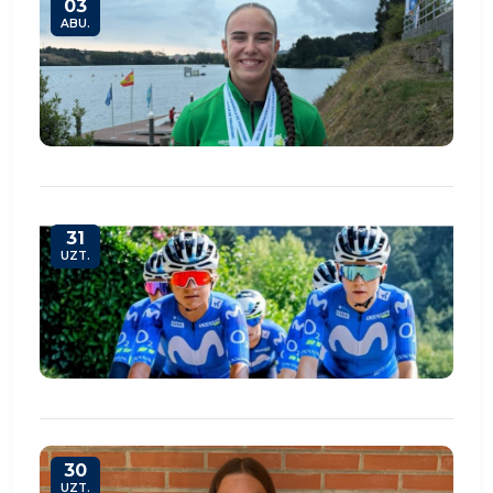
03
ABU.
31
UZT.
30
UZT.