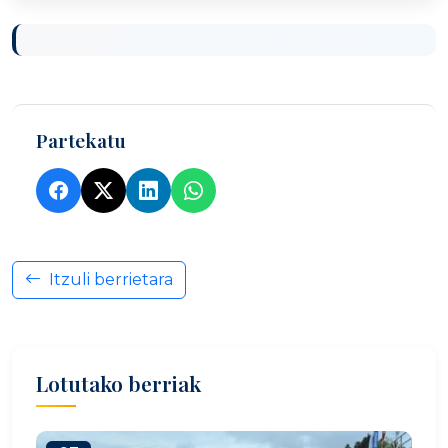
Partekatu
Itzuli berrietara
Lotutako berriak