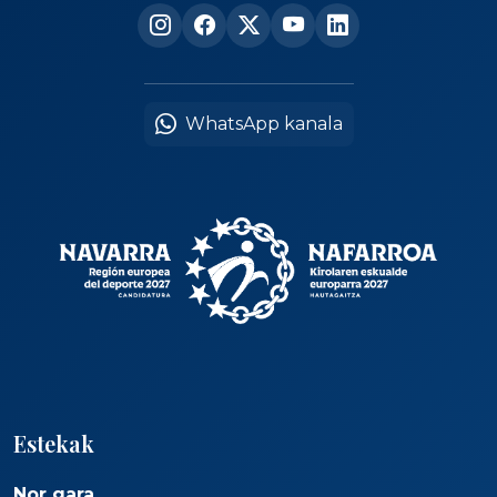
WhatsApp kanala
Estekak
Nor gara