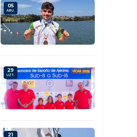
05
ABU.
29
UZT.
21