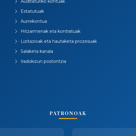
Auditaturiko kontuak
Estatutuak
Aurrekontua
Hitzarmenak eta kontratuak
Lizitazioak eta hautaketa prozesuak
Salaketa kanala
Iradokizun postontzia
PATRONOAK