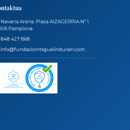
ntaktua
Navarra Arena. Plaza AIZAGERRIA Nº 1.
006 Pamplona
848 427 868
info@fundacionmiguelindurain.com