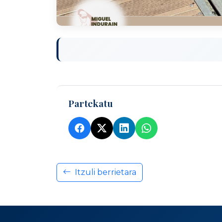
Partekatu
Itzuli berrietara