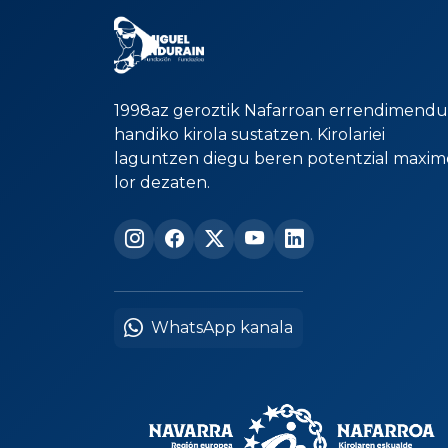
1998az geroztik Nafarroan errendimendu
handiko kirola sustatzen. Kirolariei
laguntzen diegu beren potentzial maxim
lor dezaten.
WhatsApp kanala