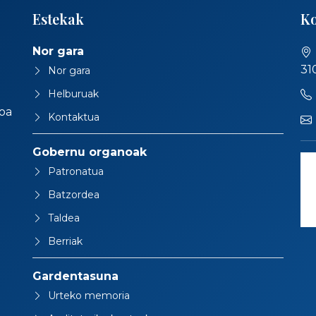
Estekak
Ko
Nor gara
31
Nor gara
Helburuak
oa
Kontaktua
Gobernu organoak
Patronatua
Batzordea
Taldea
Berriak
Gardentasuna
Urteko memoria