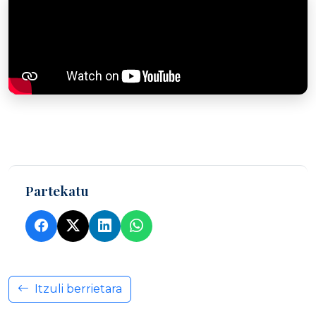
Partekatu
Itzuli berrietara