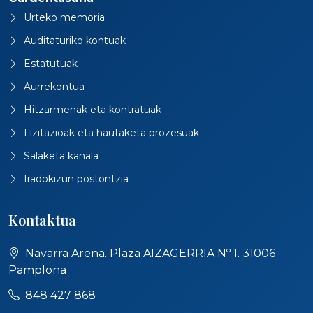
Urteko memoria
Auditaturiko kontuak
Estatutuak
Aurrekontua
Hitzarmenak eta kontratuak
Lizitazioak eta hautaketa prozesuak
Salaketa kanala
Iradokizun postontzia
Kontaktua
Navarra Arena. Plaza AIZAGERRIA Nº 1. 31006
Pamplona
848 427 868