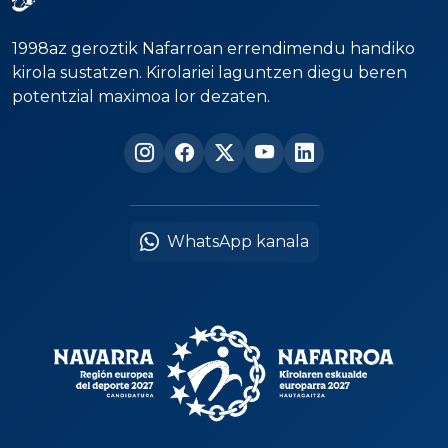
1998az geroztik Nafarroan errendimendu handiko
kirola sustatzen. Kirolariei laguntzen diegu beren
potentzial maximoa lor dezaten.
WhatsApp kanala