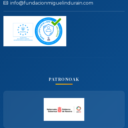
info@fundacionmiguelindurain.com
PATRONOAK