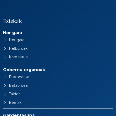
Estekak
Nor gara
Nor gara
Helburuak
Kontaktua
Gobernu organoak
Patronatua
Batzordea
Taldea
Berriak
Gardentasuna