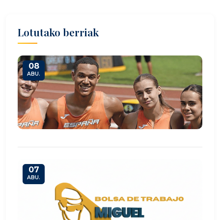
Lotutako berriak
08
ABU.
07
ABU.