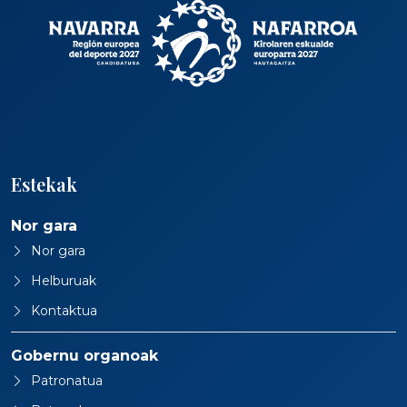
Estekak
Nor gara
Nor gara
Helburuak
Kontaktua
Gobernu organoak
Patronatua