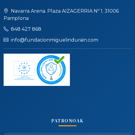
Navarra Arena. Plaza AIZAGERRIA Nº 1. 31006
Pamplona
848 427 868
info@fundacionmiguelindurain.com
PATRONOAK