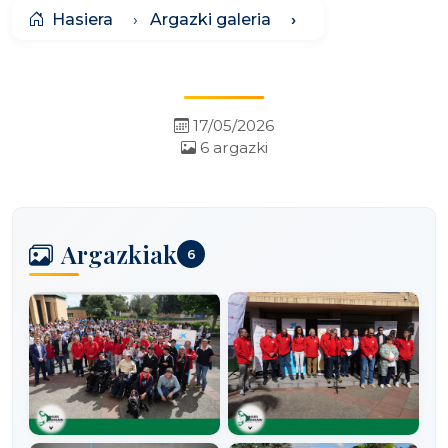
Hasiera
Argazki galeria
17/05/2026
6 argazki
Argazkiak
6