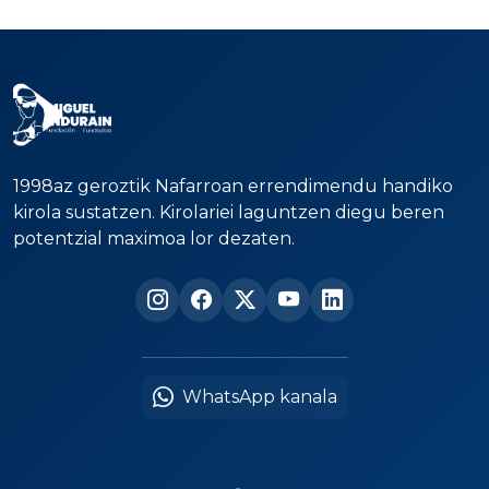
1998az geroztik Nafarroan errendimendu handiko
kirola sustatzen. Kirolariei laguntzen diegu beren
potentzial maximoa lor dezaten.
WhatsApp kanala