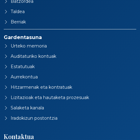
Batzordea
Taldea
Berriak
Gardentasuna
Urteko memoria
Auditaturiko kontuak
Estatutuak
Aurrekontua
Hitzarmenak eta kontratuak
Lizitazioak eta hautaketa prozesuak
Salaketa kanala
Iradokizun postontzia
Kontaktua