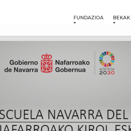
FUNDAZIOA
BEKAK