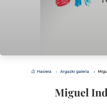
Hasiera
Argazki galeria
Migu
Miguel In