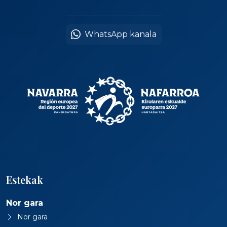
WhatsApp kanala
Estekak
Nor gara
Nor gara