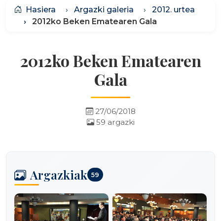
Hasiera
Argazki galeria
2012. urtea
2012ko Beken Ematearen Gala
2012ko Beken Ematearen
Gala
27/06/2018
59 argazki
Argazkiak
59