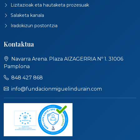
Lizitazioak eta hautaketa prozesuak
Salaketa kanala
Iradokizun postontzia
Kontaktua
Navarra Arena. Plaza AIZAGERRIA Nº 1. 31006
Pamplona
848 427 868
info@fundacionmiguelindurain.com