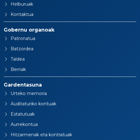
Helburuak
Kontaktua
Gobernu organoak
Patronatua
Batzordea
Taldea
Berriak
Gardentasuna
Urteko memoria
Auditaturiko kontuak
Estatutuak
Aurrekontua
Hitzarmenak eta kontratuak