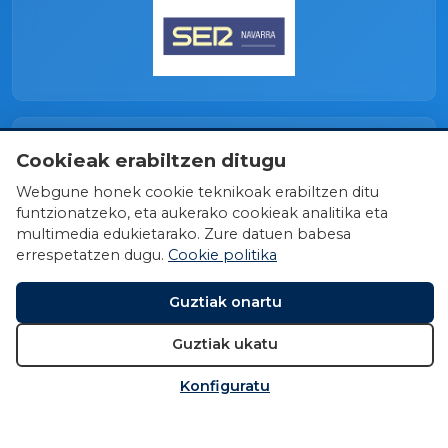
Cookieak erabiltzen ditugu
Webgune honek cookie teknikoak erabiltzen ditu
funtzionatzeko, eta aukerako cookieak analitika eta
multimedia edukietarako. Zure datuen babesa
errespetatzen dugu.
Cookie politika
Guztiak onartu
Guztiak ukatu
Konfiguratu