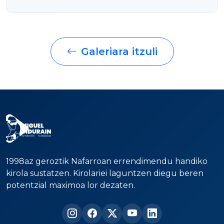
Galeriara itzuli
1998az geroztik Nafarroan errendimendu handiko
kirola sustatzen. Kirolariei laguntzen diegu beren
potentzial maximoa lor dezaten.