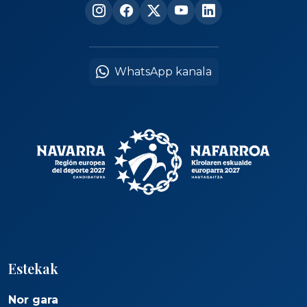
WhatsApp kanala
Estekak
Nor gara