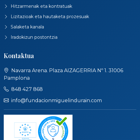
Hitzarmenak eta kontratuak
Lizitazioak eta hautaketa prozesuak
Salaketa kanala
Iradokizun postontzia
Kontaktua
Navarra Arena. Plaza AIZAGERRIA Nº 1. 31006
Pamplona
848 427 868
info@fundacionmiguelindurain.com