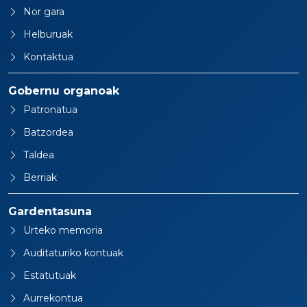
Nor gara
Helburuak
Kontaktua
Gobernu organoak
Patronatua
Batzordea
Taldea
Berriak
Gardentasuna
Urteko memoria
Auditaturiko kontuak
Estatutuak
Aurrekontua