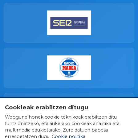
Cookieak erabiltzen ditugu
Webgune honek cookie teknikoak erabiltzen ditu
funtzionatzeko, eta aukerako cookieak analitika eta
multimedia edukietarako. Zure datuen babesa
errespetatzen dugu.
Cookie politika