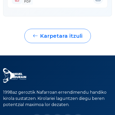
PDF
Karpetara itzuli
1998az geroztik Nafarroan errendimendu handiko
kirola sustatzen. Kirolariei laguntzen diegu beren
potentzial maximoa lor dezaten.