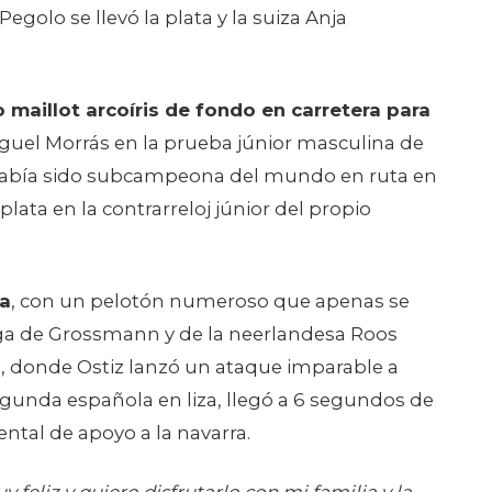
maillot arcoíris de fondo en carretera para
guel Morrás en la prueba júnior masculina de
ya había sido subcampeona del mundo en ruta en
lata en la contrarreloj júnior del propio
da
, con un pelotón numeroso que apenas se
ga de Grossmann y de la neerlandesa Roos
al, donde Ostiz lanzó un ataque imparable a
segunda española en liza, llegó a 6 segundos de
ntal de apoyo a la navarra.
y feliz y quiero disfrutarlo con mi familia y la
”
, declaró emocionada la campeona en meta.
 final; incluso tuve un pequeño calambre, pero