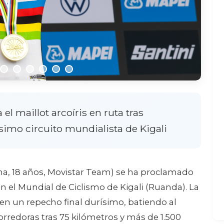
el maillot arcoíris en ruta tras
simo circuito mundialista de Kigali
ona, 18 años, Movistar Team) se ha proclamado
n el Mundial de Ciclismo de Kigali (Ruanda). La
n un repecho final durísimo, batiendo al
orredoras tras 75 kilómetros y más de 1.500
egolo se llevó la plata y la suiza Anja