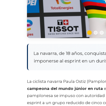
La navarra, de 18 años, conquista 
imponerse al esprint en un durí
La ciclista navarra Paula Ostiz (Pampl
campeona del mundo júnior en ruta
e
pamplonesa se impuso con autoridad e
esprint a un grupo reducido de cinco c
metros de desnivel. La italiana Chantal P
Grossmann, el bronce.