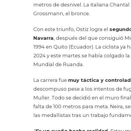
Con este triunfo, Ostiz logra el
segundo 
Navarra
, después del que consiguió Mi
1994 en Quito (Ecuador). La ciclista 
2024 y este martes se había colgado la p
Mundial de Ruanda.
La carrera fue
muy táctica y controla
descompuso pese a los intentos de fu
Muller. Todo se decidió en el muro fin
falta de 100 metros para meta. Neira, 
las medallistas tras un trabajo fundame
“
Es un sueño hecho realidad
. Estoy mu
gente que me acompaña en el día a día
“Sabía que tenía que guardarme hasta el