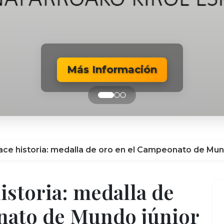
Más Información
Más Información
Más Información
hace historia: medalla de oro en el Campeonato de Mun
istoria: medalla de
nato de Mundo júnior