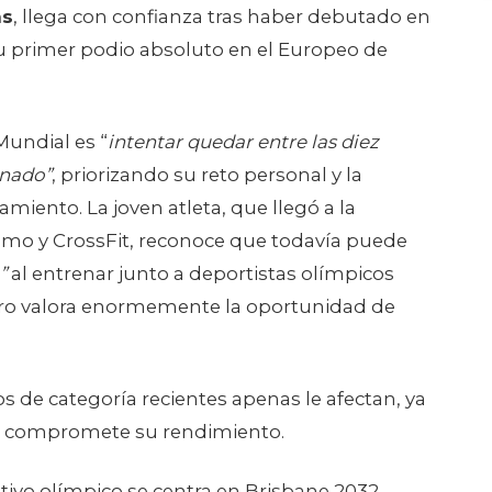
 competirá en la categoría de 63 kg el
as
, llega con confianza tras haber debutado en
su primer podio absoluto en el Europeo de
Mundial es “
intentar quedar entre las diez
inado”
, priorizando su reto personal y la
iento. La joven atleta, que llegó a la
etismo y CrossFit, reconoce que todavía puede
”
al entrenar junto a deportistas olímpicos
ro valora enormemente la oportunidad de
 de categoría recientes apenas le afectan, ya
no compromete su rendimiento.