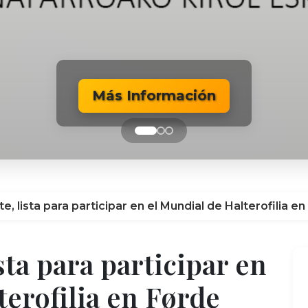
Más Información
Más Información
Más Información
e, lista para participar en el Mundial de Halterofilia e
sta para participar en
terofilia en Førde