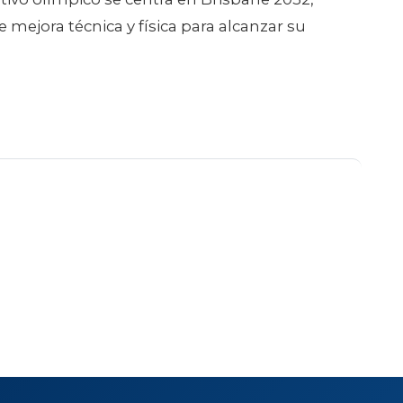
etivo olímpico se centra en Brisbane 2032,
mejora técnica y física para alcanzar su