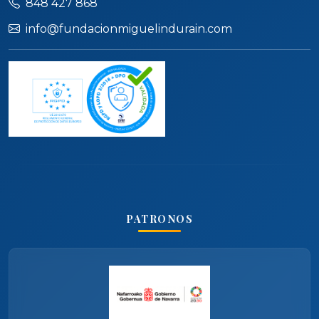
848 427 868
info@fundacionmiguelindurain.com
PATRONOS