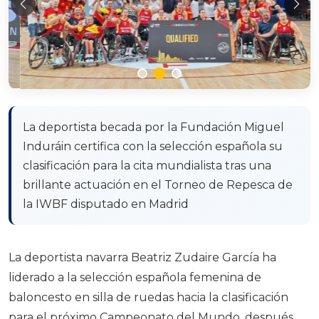
Anterior
Sig
La deportista becada por la Fundación Miguel
Induráin certifica con la selección española su
clasificación para la cita mundialista tras una
brillante actuación en el Torneo de Repesca de
la IWBF disputado en Madrid
La deportista navarra Beatriz Zudaire García ha
liderado a la selección española femenina de
baloncesto en silla de ruedas hacia la clasificación
para el próximo Campeonato del Mundo, después