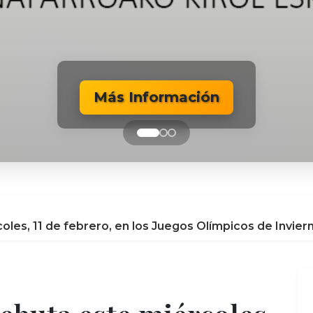
Más Información
Más Información
Más Información
oles, 11 de febrero, en los Juegos Olímpicos de Invier