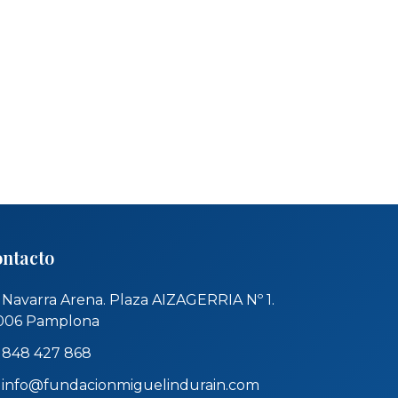
ntacto
Navarra Arena. Plaza AIZAGERRIA Nº 1.
006 Pamplona
848 427 868
info@fundacionmiguelindurain.com