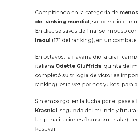
Compitiendo en la categoría de
menos
del ránking mundial
, sorprendió con u
En dieciseisavos de final se impuso co
Iraoui
(17ª del ránking), en un combat
En octavos, la navarra dio la gran camp
italiana
Odette Giuffrida
, quinta del 
completó su trilogía de victorias impo
ránking), esta vez por dos yukos, para a
Sin embargo, en la lucha por el pase a l
Krasniqi
, segunda del mundo y futura
las penalizaciones (hansoku-make) deca
kosovar.