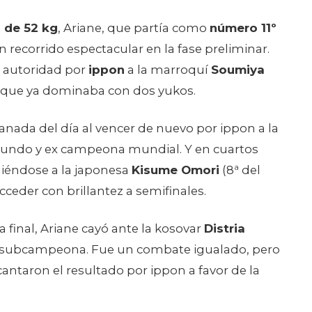
 de 52 kg
, Ariane, que partía como
número 11
º
n recorrido espectacular en la fase preliminar.
n autoridad por
ippon
a la marroquí
Soumiya
e que ya dominaba con dos yukos.
anada del día al vencer de nuevo por ippon a la
mundo y ex campeona mundial. Y en cuartos
niéndose a la japonesa
Kisume Omori
(8ª del
cceder con brillantez a semifinales.
a final, Ariane cayó ante la kosovar
Distria
 subcampeona. Fue un combate igualado, pero
ntaron el resultado por ippon a favor de la