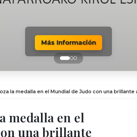
Más Información
Más Información
Más Información
oza la medalla en el Mundial de Judo con una brillant
a medalla en el
on una brillante