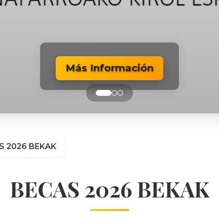
Más Información
Más Información
Más Información
S 2026 BEKAK
BECAS 2026 BEKAK